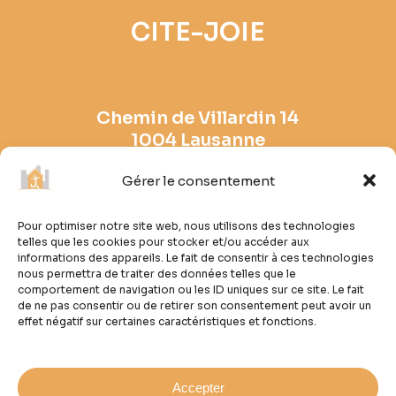
CITE-JOIE
Chemin de Villardin 14
1004 Lausanne
Gérer le consentement
021 641 60 76
contact@cite-joie.ch
Pour optimiser notre site web, nous utilisons des technologies
telles que les cookies pour stocker et/ou accéder aux
N° fédéral
informations des appareils. Le fait de consentir à ces technologies
CHE-101.956.628
nous permettra de traiter des données telles que le
comportement de navigation ou les ID uniques sur ce site. Le fait
de ne pas consentir ou de retirer son consentement peut avoir un
effet négatif sur certaines caractéristiques et fonctions.
Accepter