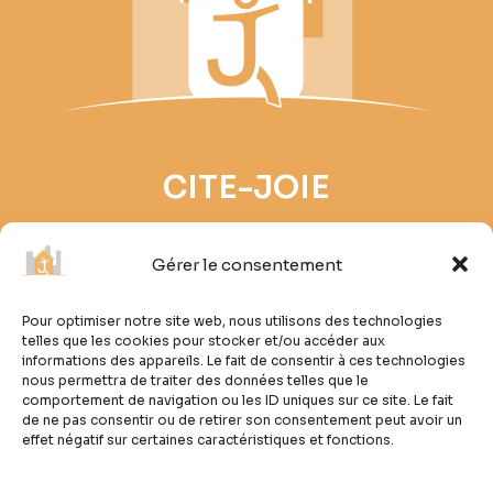
CITE-JOIE
Gérer le consentement
Chemin de Villardin 14
1004 Lausanne
Pour optimiser notre site web, nous utilisons des technologies
telles que les cookies pour stocker et/ou accéder aux
informations des appareils. Le fait de consentir à ces technologies
021 641 60 76
nous permettra de traiter des données telles que le
contact@cite-joie.ch
comportement de navigation ou les ID uniques sur ce site. Le fait
de ne pas consentir ou de retirer son consentement peut avoir un
effet négatif sur certaines caractéristiques et fonctions.
N° fédéral
CHE-101.956.628